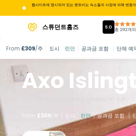
웹사이트에 명시되어 있는 렌트비는 숙소들의 사정에 의해 변동이 
스튜던트홈즈
From
£
309
/주
도시
런던
공과금 포함
단체 예
Axo Isling
주소: 556 Holloway Road, London, N7 6JP
From
£
309
/
주
도시
런던
공과금 포함