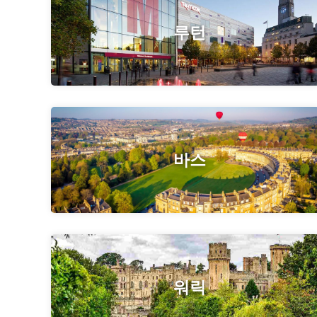
루턴
바스
워릭