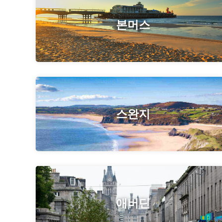
본머스
스완지
애버딘