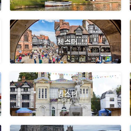
체스터
킹스턴