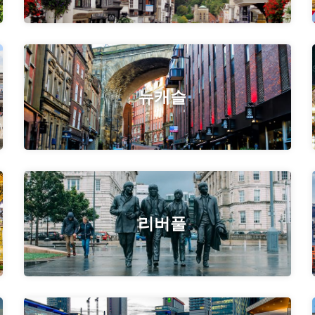
뉴캐슬
리버풀