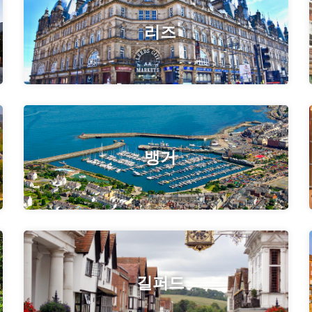
리즈
뱅거
길퍼드