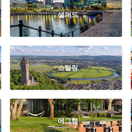
샐퍼드
스털링
에그햄