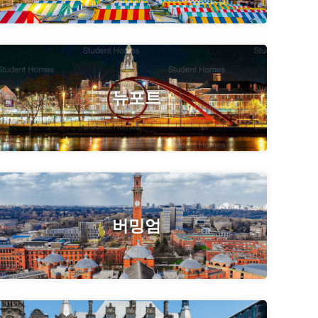
뉴포트
버밍엄