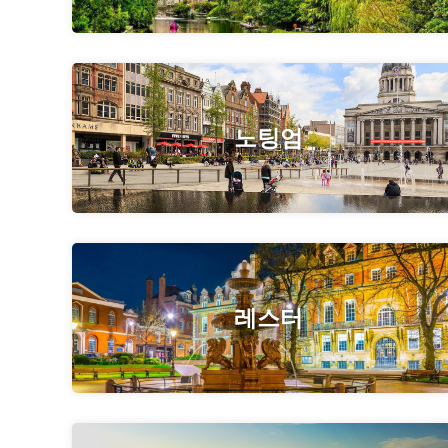
노팅엄
레스터