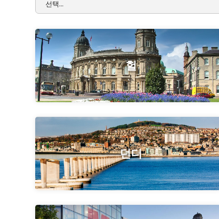
선택...
헐
던디