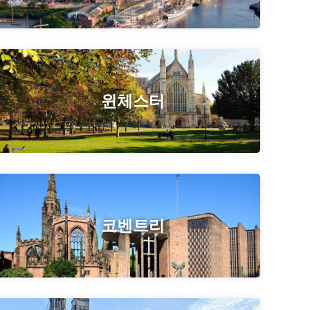
윈체스터
코벤트리