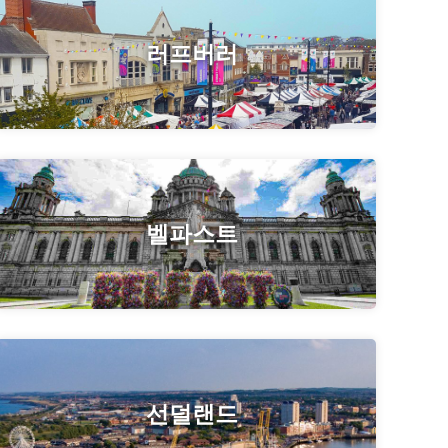
러프버러
벨파스트
선덜랜드