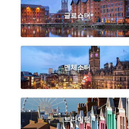
글로스터
맨체스터
브라이턴