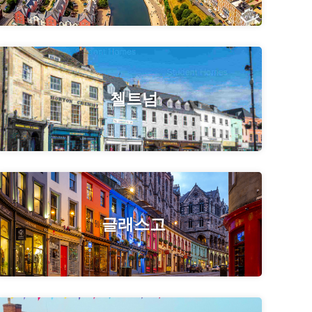
첼트넘
글래스고