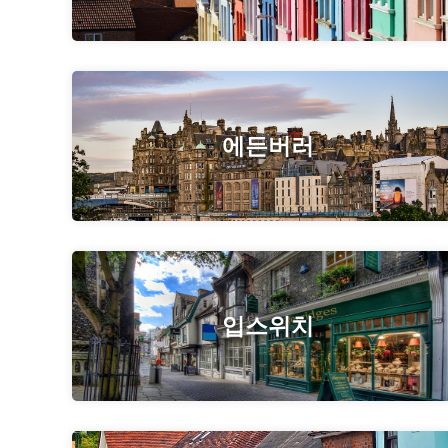
에든버러
입스위치