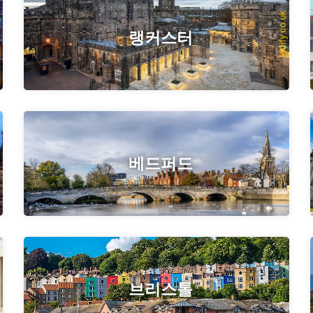
랭커스터
베드퍼드
브리스톨