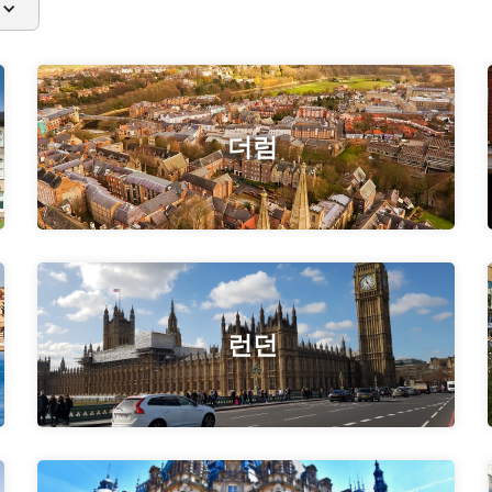
더럼
런던