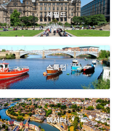
셰필드
스톡턴
엑서터