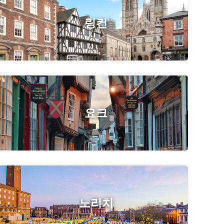
링컨
요크
노리치