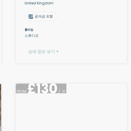
United Kingdom
공과금 포함
룸타입
스튜디오
상세 정보 보기 +
£
130
FROM
/
주