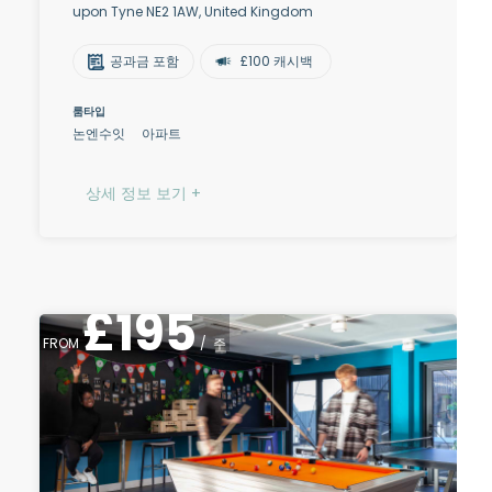
upon Tyne NE2 1AW, United Kingdom
공과금 포함
£100 캐시백
룸타입
논엔수잇
아파트
상세 정보 보기 +
£
195
FROM
/
주