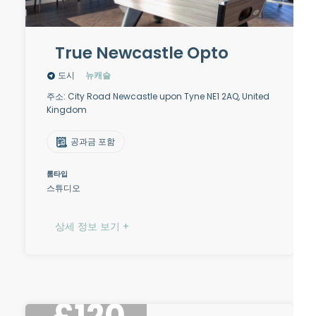
True Newcastle Opto
도시
뉴캐슬
주소: City Road Newcastle upon Tyne NE1 2AQ, United
Kingdom
공과금 포함
룸타입
스튜디오
상세 정보 보기 +