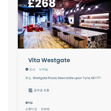
£
268
FROM
/
주
Vita Westgate
도시
뉴캐슬
주소: Westgate Road, Newcastle upon Tyne, NE1 1TT
공과금 포함
룸타입
스튜디오
아파트