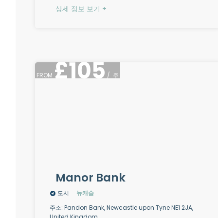
상세 정보 보기 +
£
105
FROM
/
주
Manor Bank
도시
뉴캐슬
주소: Pandon Bank, Newcastle upon Tyne NE1 2JA,
United Kingdom