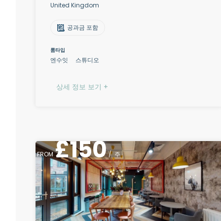
United Kingdom
공과금 포함
룸타입
엔수잇
스튜디오
상세 정보 보기 +
£
150
FROM
/
주