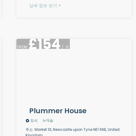
상세 정보 보기 +
£
154
FROM
/
주
Plummer House
도시
뉴캐슬
주소: Market St, Newcastle upon Tyne NE1 6NE, United
Kingdom