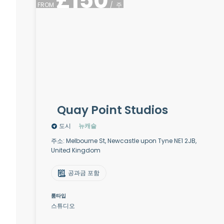
£
150
FROM
/
주
Quay Point Studios
도시
뉴캐슬
주소: Melbourne St, Newcastle upon Tyne NE1 2JB,
United Kingdom
공과금 포함
룸타입
스튜디오