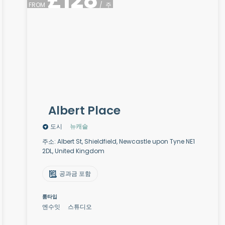
£
128
FROM
/
주
Albert Place
도시
뉴캐슬
주소: Albert St, Shieldfield, Newcastle upon Tyne NE1
2DL, United Kingdom
공과금 포함
룸타입
엔수잇
스튜디오