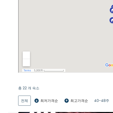
총
22
개 숙소
전체
최저가격순
최고가격순
40-48주