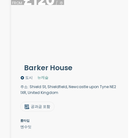
£
120
FROM
/
주
Barker House
도시
뉴캐슬
주소: Shield St, Shieldfield, Newcastle upon Tyne NE2
1XR, United Kingdom
공과금 포함
룸타입
엔수잇