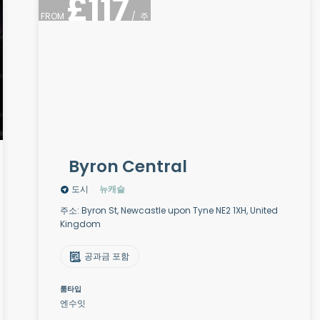
£
117
FROM
/
주
Byron Central
도시
뉴캐슬
주소: Byron St, Newcastle upon Tyne NE2 1XH, United
Kingdom
공과금 포함
룸타입
엔수잇