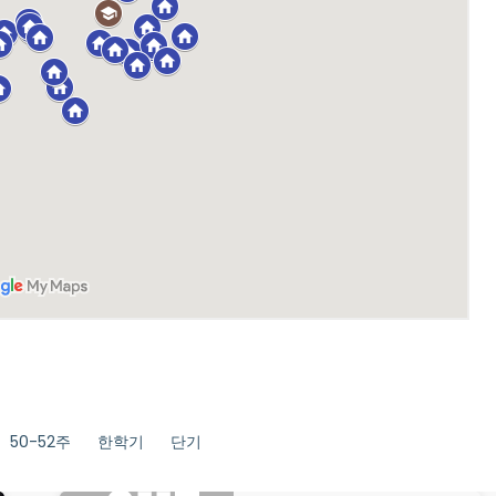
50-52주
한학기
단기