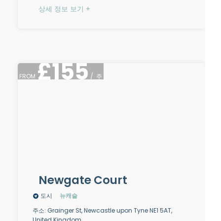
상세 정보 보기 +
£
155
FROM
/
주
Newgate Court
도시
뉴캐슬
주소: Grainger St, Newcastle upon Tyne NE1 5AT,
United Kingdom