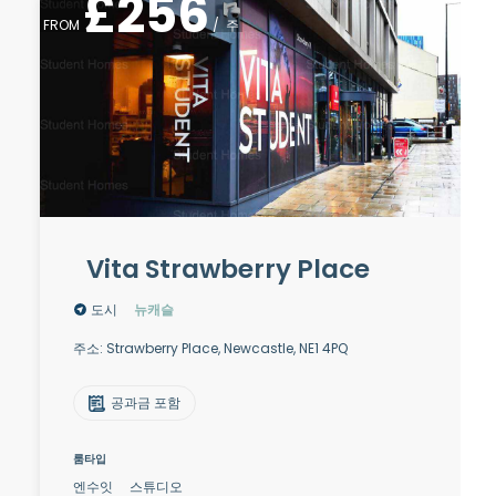
£
256
FROM
/
주
Vita Strawberry Place
도시
뉴캐슬
주소: Strawberry Place, Newcastle, NE1 4PQ
공과금 포함
룸타입
엔수잇
스튜디오