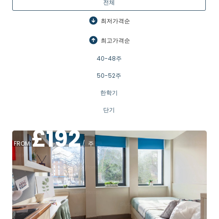
전체
최저가격순
최고가격순
40-48주
50-52주
한학기
단기
£
192
FROM
/
주