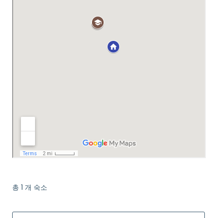
총
1
개 숙소