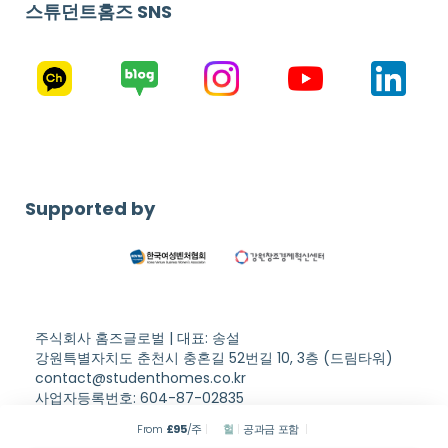
스튜던트홈즈 SNS
Supported by
주식회사 홈즈글로벌 | 대표: 송설
강원특별자치도 춘천시 충혼길 52번길 10, 3층 (드림타워)
contact@studenthomes.co.kr
사업자등록번호: 604-87-02835
Copyright © Student Homes. All rights reserved.
이용약관
From
£
95
/주
헐
공과금 포함
개인정보처리방침