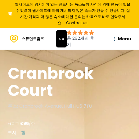
웹사이트에 명시되어 있는 렌트비는 숙소들의 사정에 의해 변동이 있을
수 있으며 웹사이트에 아직 게시되지 않은 숙소가 있을 수 있습니다. 실
시간 가격과 더 많은 숙소에 대한 문의는 카톡으로 바로 연락주세
요.
Contact us
Menu
스튜던트홈즈
Cranbrook
Court
주소: Cranbrook Avenue, Hull HU6 7TU
From
£
95
/
주
도시
헐