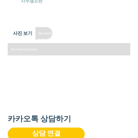
도시
사우샘프턴
공과금 포함
사진 보기
No items
found.
No items found.
* 방 사진을 보려면 아래 "룸타입" 섹션을 확인하세요.
** 참고 사항: 사진은 대표 이미지로서 각 방은 레이아웃 및 스타
일이 조금씩 다를 수 있습니다.
카카오톡 상담하기
상담 연결