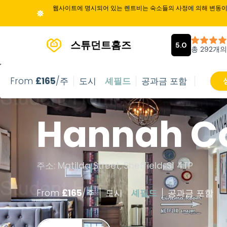
웹사이트에 명시되어 있는 렌트비는 숙소들의 사정에 의해 변동이 
스튜던트홈즈
From
£
165
/주
도시
셰필드
공과금 포함
Hannah C
주소: Matilda Street, Sheffield, S1 4TP
From
£
165
/
주
도시
셰필드
공과금 포함