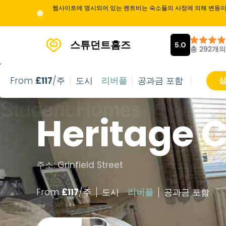
웹사이트에 명시되어 있는 렌트비는 숙소들의 사정에 의해 변동이 
스튜던트홈즈
From
£
117
/주
도시
리버풀
공과금 포함
상
Heritage 
주소: Grinfield Street
From
£
117
/
주
도시
리버풀
공과금 포함