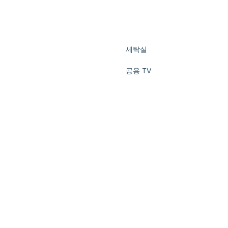
세탁실
공용 TV