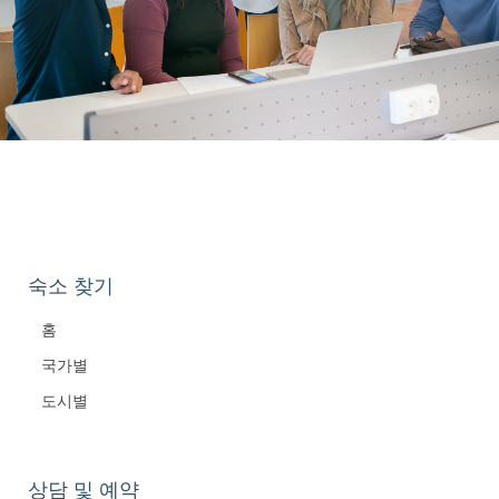
숙소 찾기
홈
국가별
도시별
상담 및 예약