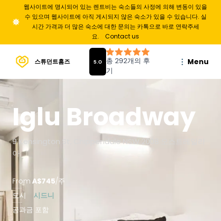
웹사이트에 명시되어 있는 렌트비는 숙소들의 사정에 의해 변동이 있을
수 있으며 웹사이트에 아직 게시되지 않은 숙소가 있을 수 있습니다. 실
시간 가격과 더 많은 숙소에 대한 문의는 카톡으로 바로 연락주세
요.
Contact us
Menu
스튜던트홈즈
Iglu Broadway
9 Kensington St, Chippendale NSW 2008 오스트레일리
아
From
A$
745
/
주
도시
시드니
공과금 포함