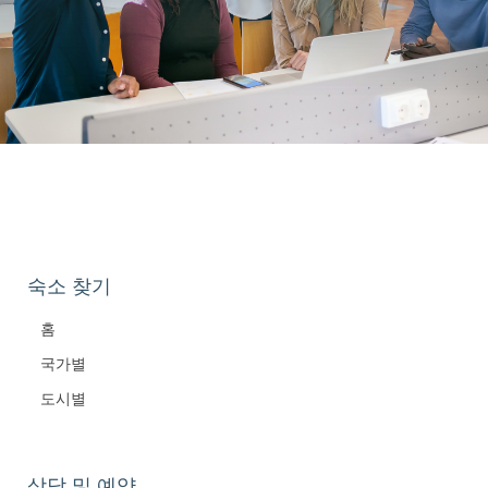
숙소 찾기
홈
국가별
도시별
상담 및 예약