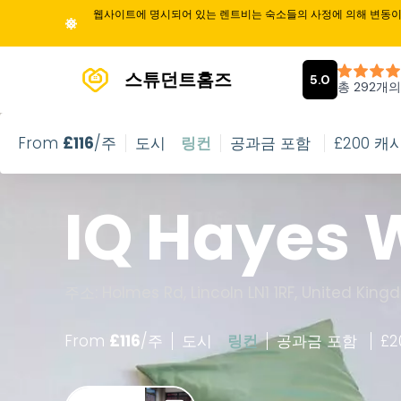
웹사이트에 명시되어 있는 렌트비는 숙소들의 사정에 의해 변동이 
스튜던트홈즈
From
£
116
/주
도시
링컨
공과금 포함
£200 캐
IQ Hayes 
주소: Holmes Rd, Lincoln LN1 1RF, United Kin
From
£
116
/
주
도시
링컨
공과금 포함
£