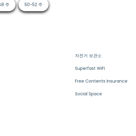
48 주
50-52 주
자전거 보관소
Superfast WiFi
Free Contents Insurance
Social Space