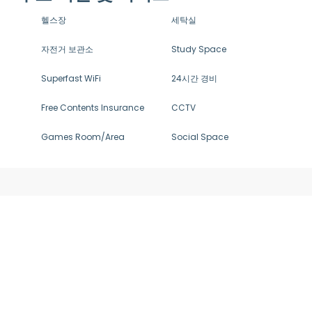
헬스장
세탁실
자전거 보관소
Study Space
Superfast WiFi
24시간 경비
Free Contents Insurance
CCTV
Games Room/Area
Social Space