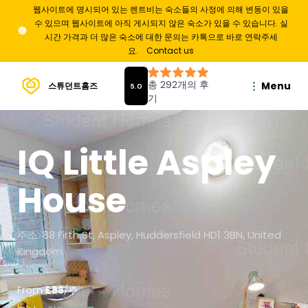
웹사이트에 명시되어 있는 렌트비는 숙소들의 사정에 의해 변동이 있을
수 있으며 웹사이트에 아직 게시되지 않은 숙소가 있을 수 있습니다. 실
시간 가격과 더 많은 숙소에 대한 문의는 카톡으로 바로 연락주세
요.
Contact us
Menu
스튜던트홈즈
IQ Little Aspley
House
주소: 88 Firth St, Aspley, Huddersfield HD1 3BN, United
Kingdom
From
£
88
/
주