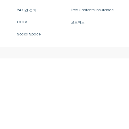
24시간 경비
Free Contents Insurance
CCTV
코트야드
Social Space