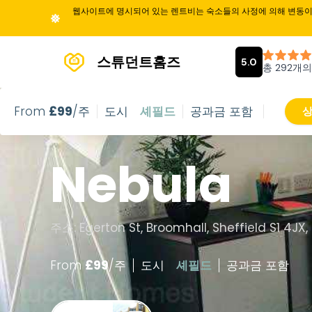
웹사이트에 명시되어 있는 렌트비는 숙소들의 사정에 의해 변동이 
스튜던트홈즈
From
£
99
/주
도시
셰필드
공과금 포함
상
Nebula
주소: Egerton St, Broomhall, Sheffield S1 4JX
From
£
99
/
주
도시
셰필드
공과금 포함