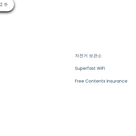
52 주
자전거 보관소
Superfast WiFi
Free Contents Insurance