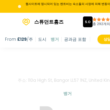
웹사이트에 명시되어 있는 렌트비는 숙소들의 사정에 의해 변동이 
스튜던트홈즈
From
£
129
/주
도시
뱅거
공과금 포함
상담
Neuadd Ky
주소: 110a High St, Bangor LL57 1NZ, United K
From
£
129
/
주
도시
뱅거
공과금 포함