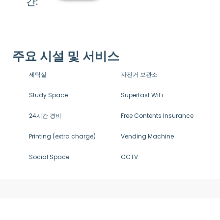
간:
주요 시설 및 서비스
세탁실
자전거 보관소
Study Space
Superfast WiFi
24시간 경비
Free Contents Insurance
Printing (extra charge)
Vending Machine
Social Space
CCTV