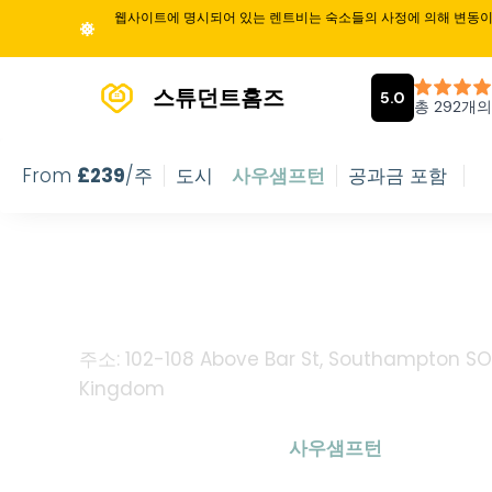
웹사이트에 명시되어 있는 렌트비는 숙소들의 사정에 의해 변동이 
스튜던트홈즈
From
£
239
/주
도시
사우샘프턴
공과금 포함
Park Hous
주소: 102-108 Above Bar St, Southampton SO1
Kingdom
From
£
239
/
주
도시
사우샘프턴
공과금 포