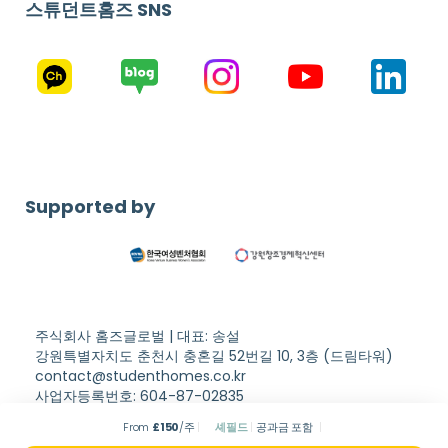
스튜던트홈즈 SNS
Supported by
주식회사 홈즈글로벌 | 대표: 송설
강원특별자치도 춘천시 충혼길 52번길 10, 3층 (드림타워)
contact@studenthomes.co.kr
사업자등록번호: 604-87-02835
Copyright © Student Homes. All rights reserved.
이용약관
From
£
150
/주
셰필드
공과금 포함
개인정보처리방침