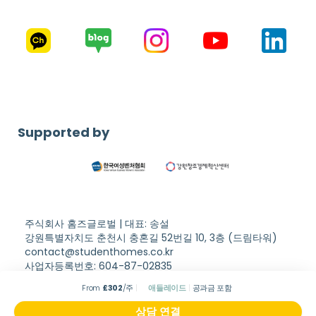
Supported by
주식회사 홈즈글로벌 | 대표: 송설
강원특별자치도 춘천시 충혼길 52번길 10, 3층 (드림타워)
contact@studenthomes.co.kr
사업자등록번호: 604-87-02835
Copyright © Student Homes. All rights reserved.
이용약관
From
£
302
/주
애들레이드
공과금 포함
개인정보처리방침
상담 연결