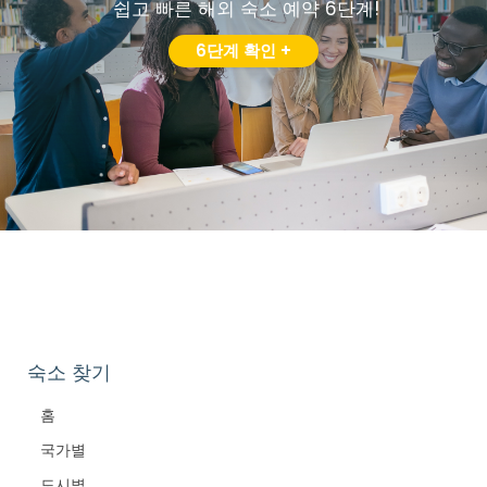
쉽고 빠른 해외 숙소 예약 6단계!
6단계 확인 +
숙소 찾기
홈
국가별
도시별