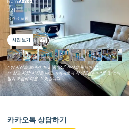
From
A$
302
/
주
도시
애들레이드
공과금 포함
사진 보기
* 방 사진을 보려면 아래 "룸타입" 섹션을 확인하세요.
** 참고 사항: 사진은 대표 이미지로서 각 방은 레이아웃 및 스타
일이 조금씩 다를 수 있습니다.
카카오톡 상담하기