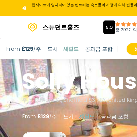
웹사이트에 명시되어 있는 렌트비는 숙소들의 사정에 의해 변동이 
스튜던트홈즈
From
£
129
/주
도시
셰필드
공과금 포함
Solly Hous
주소: Edward St, Sheffield S3 7BY, United K
From
£
129
/
주
도시
셰필드
공과금 포함