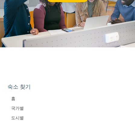
숙소 찾기
홈
국가별
도시별