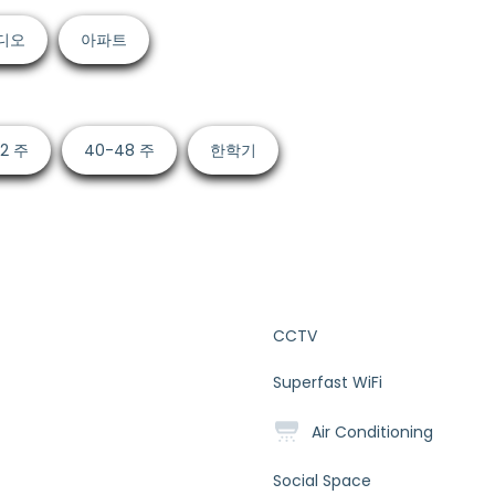
디오
아파트
52 주
40-48 주
한학기
CCTV
Superfast WiFi
Air Conditioning
Social Space