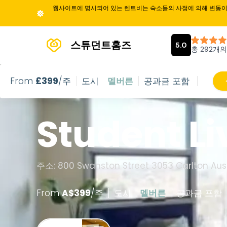
웹사이트에 명시되어 있는 렌트비는 숙소들의 사정에 의해 변동이 
스튜던트홈즈
From
£
399
/주
도시
멜버른
공과금 포함
Student L
주소: 800 Swanston Street 3053 Carlton Aust
From
A$
399
/
주
도시
멜버른
공과금 포함