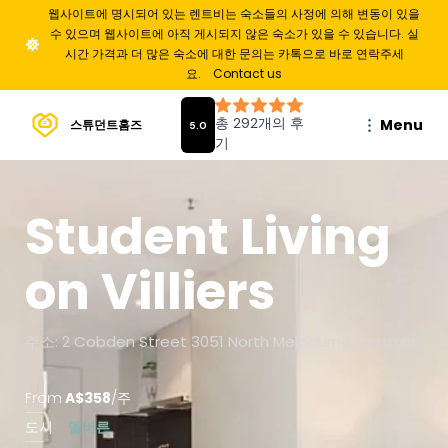
웹사이트에 명시되어 있는 렌트비는 숙소들의 사정에 의해 변동이 있을
수 있으며 웹사이트에 아직 게시되지 않은 숙소가 있을 수 있습니다. 실
시간 가격과 더 많은 숙소에 대한 문의는 카톡으로 바로 연락주세
요.
Contact us
Menu
스튜던트홈즈
Student Living
on Villiers
주소: 2 Cobden Street 3051 North Melbourne Australia
From
A$
358
/
주
도시
멜버른