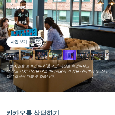
From
£
160
/
주
도시
엑서터
공과금 포함
사진 보기
* 방 사진을 보려면 아래 "룸타입" 섹션을 확인하세요.
** 참고 사항: 사진은 대표 이미지로서 각 방은 레이아웃 및 스타
일이 조금씩 다를 수 있습니다.
카카오톡 상담하기