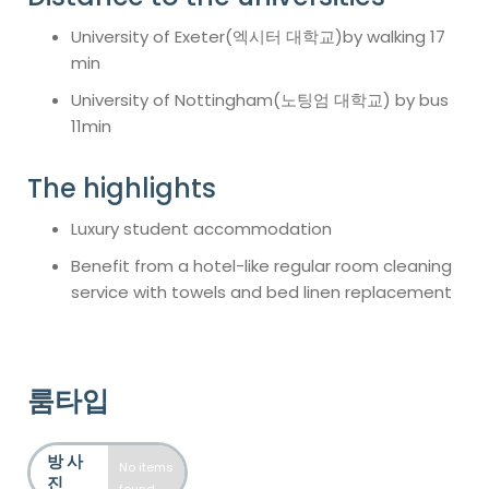
University of Exeter(엑시터 대학교)by walking 17
min
University of Nottingham(노팅엄 대학교) by bus
11min
The highlights
Luxury student accommodation
Benefit from a hotel-like regular room cleaning
service with towels and bed linen replacement
룸타입
방 사
No items
진