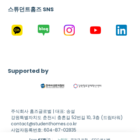
스튜던트홈즈 SNS
Supported by
주식회사 홈즈글로벌 | 대표: 송설
강원특별자치도 춘천시 충혼길 52번길 10, 3층 (드림타워)
contact@studenthomes.co.kr
사업자등록번호: 604-87-02835
Copyright © Student Homes. All rights reserved.
이용약관
From
£
125
/주
노팅엄
공과금 포함
£100 캐시백