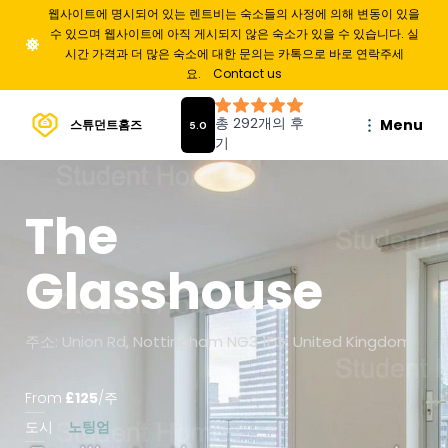
웹사이트에 명시되어 있는 렌트비는 숙소들의 사정에 의해 변동이 있을
수 있으며 웹사이트에 아직 게시되지 않은 숙소가 있을 수 있습니다. 실
시간 가격과 더 많은 숙소에 대한 문의는 카톡으로 바로 연락주세
요.
Contact us
Menu
스튜던트홈즈
The
Glasshouse
주소: Union Rd, Nottingham NG3 1FG, United Kingdom
From
£
125
/
주
도시
노팅엄