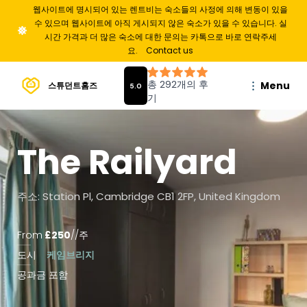
웹사이트에 명시되어 있는 렌트비는 숙소들의 사정에 의해 변동이 있을
수 있으며 웹사이트에 아직 게시되지 않은 숙소가 있을 수 있습니다. 실
시간 가격과 더 많은 숙소에 대한 문의는 카톡으로 바로 연락주세
요.
Contact us
Menu
스튜던트홈즈
The Railyard
주소: Station Pl, Cambridge CB1 2FP, United Kingdom
From
£
250
/
/주
도시
케임브리지
공과금 포함