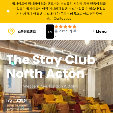
웹사이트에 명시되어 있는 렌트비는 숙소들의 사정에 의해 변동이 있을
수 있으며 웹사이트에 아직 게시되지 않은 숙소가 있을 수 있습니다. 실
시간 가격과 더 많은 숙소에 대한 문의는 카톡으로 바로 연락주세
요.
Contact us
Menu
스튜던트홈즈
The Stay Club
North Acton
주소: 200 Western Ave, London W3 6FW
From
£
385
/
주
도시
런던