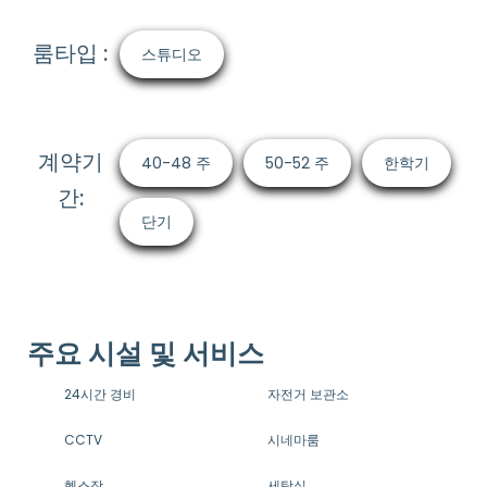
룸타입 :
스튜디오
계약기
40-48 주
50-52 주
한학기
간:
단기
주요 시설 및 서비스
24시간 경비
자전거 보관소
CCTV
시네마룸
헬스장
세탁실