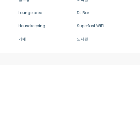
Lounge area
DJ Bar
Housekeeping
Superfast WiFi
카페
도서관