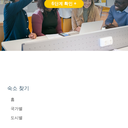
6단계 확인 +
숙소 찾기
홈
국가별
도시별