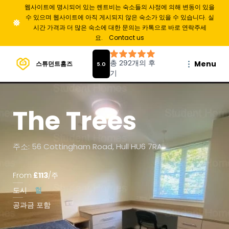
웹사이트에 명시되어 있는 렌트비는 숙소들의 사정에 의해 변동이 있을
수 있으며 웹사이트에 아직 게시되지 않은 숙소가 있을 수 있습니다. 실
시간 가격과 더 많은 숙소에 대한 문의는 카톡으로 바로 연락주세
요.
Contact us
Menu
스튜던트홈즈
The Trees
주소: 56 Cottingham Road, Hull HU6 7RA
From
£
113
/
주
도시
헐
공과금 포함