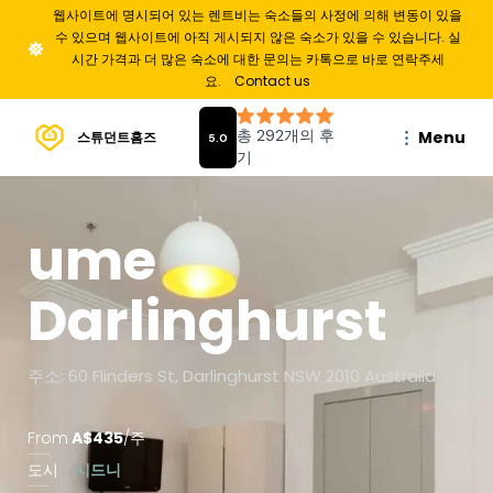
웹사이트에 명시되어 있는 렌트비는 숙소들의 사정에 의해 변동이 있을
수 있으며 웹사이트에 아직 게시되지 않은 숙소가 있을 수 있습니다. 실
시간 가격과 더 많은 숙소에 대한 문의는 카톡으로 바로 연락주세
요.
Contact us
Menu
스튜던트홈즈
ume
Darlinghurst
주소: 60 Flinders St, Darlinghurst NSW 2010 Australia
From
A$
435
/
주
도시
시드니