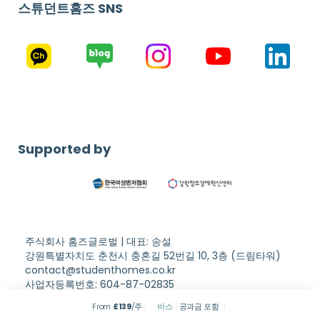
스튜던트홈즈 SNS
Supported by
주식회사 홈즈글로벌 | 대표: 송설
강원특별자치도 춘천시 충혼길 52번길 10, 3층 (드림타워)
contact@studenthomes.co.kr
사업자등록번호: 604-87-02835
Copyright © Student Homes. All rights reserved.
이용약관
From
£
139
/주
바스
공과금 포함
개인정보처리방침