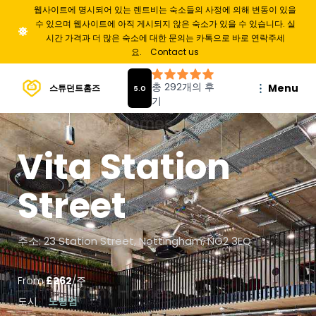
웹사이트에 명시되어 있는 렌트비는 숙소들의 사정에 의해 변동이 있을
수 있으며 웹사이트에 아직 게시되지 않은 숙소가 있을 수 있습니다. 실
시간 가격과 더 많은 숙소에 대한 문의는 카톡으로 바로 연락주세
요.
Contact us
Menu
스튜던트홈즈
Vita Station
Street
주소: 23 Station Street, Nottingham, NG2 3EQ
From
£
262
/
주
도시
노팅엄