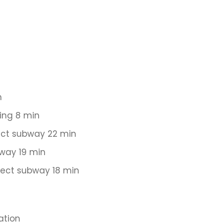
n
king 8 min
ect subway 22 min
bway 19 min
irect subway 18 min
ation