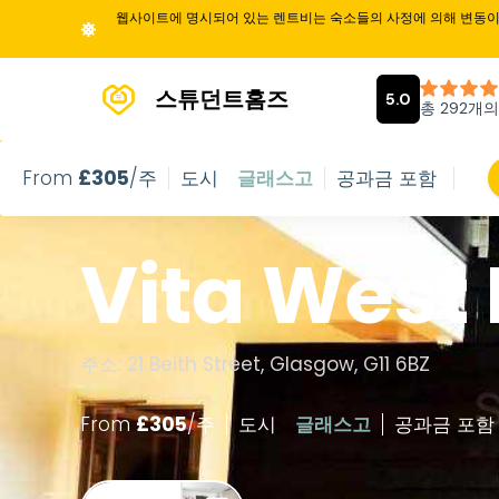
웹사이트에 명시되어 있는 렌트비는 숙소들의 사정에 의해 변동이 
스튜던트홈즈
From
£
305
/주
도시
글래스고
공과금 포함
Vita West
주소: 21 Beith Street, Glasgow, G11 6BZ
From
£
305
/
주
도시
글래스고
공과금 포함