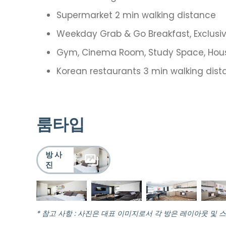
Supermarket 2 min walking distance
Weekday Grab & Go Breakfast, Exclusiv
Gym, Cinema Room, Study Space, Hous
Korean restaurants 3 min walking dis
룸타입
방 사
진
* 참고 사항 : 사진은 대표 이미지로서 각 방은 레이아웃 및 