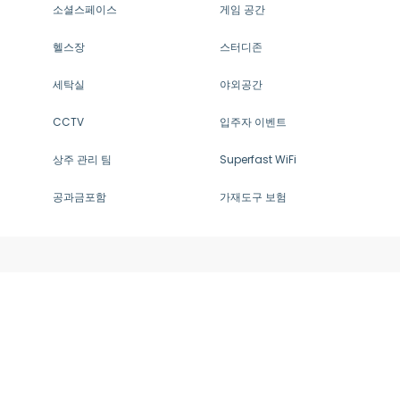
소셜스페이스
게임 공간
헬스장
스터디존
세탁실
야외공간
CCTV
입주자 이벤트
상주 관리 팀
Superfast WiFi
공과금포함
가재도구 보험