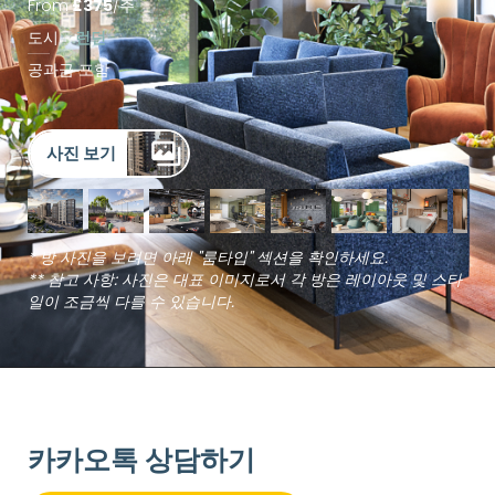
From
£
375
/
주
도시
런던
공과금 포함
사진 보기
* 방 사진을 보려면 아래 "룸타입" 섹션을 확인하세요.
** 참고 사항: 사진은 대표 이미지로서 각 방은 레이아웃 및 스타
일이 조금씩 다를 수 있습니다.
카카오톡 상담하기