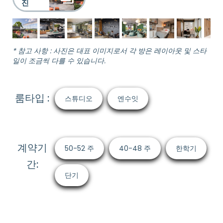
진
* 참고 사항 : 사진은 대표 이미지로서 각 방은 레이아웃 및 스타
일이 조금씩 다를 수 있습니다.
룸타입 :
스튜디오
엔수잇
계약기
50-52 주
40-48 주
한학기
간:
단기